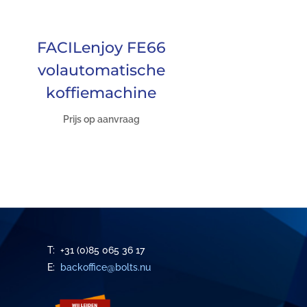
FACILenjoy FE66
volautomatische
koffiemachine
Prijs op aanvraag
T: +31 (0)85 065 36 17
E:
backoffice@bolts.nu