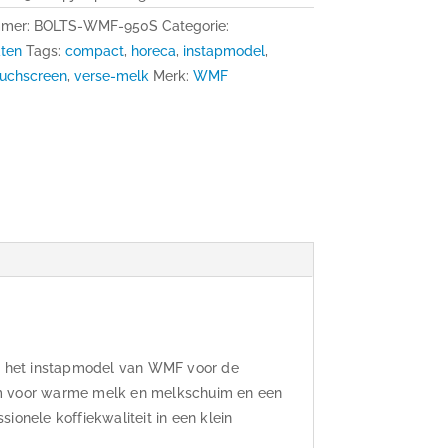
mmer:
BOLTS-WMF-950S
Categorie:
ten
Tags:
compact
,
horeca
,
instapmodel
,
ouchscreen
,
verse-melk
Merk:
WMF
n het instapmodel van WMF voor de
em voor warme melk en melkschuim en een
ionele koffiekwaliteit in een klein