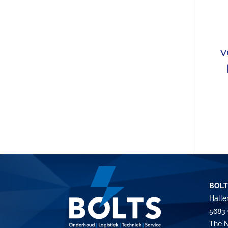
v
BOLT
Halle
5683 
The N