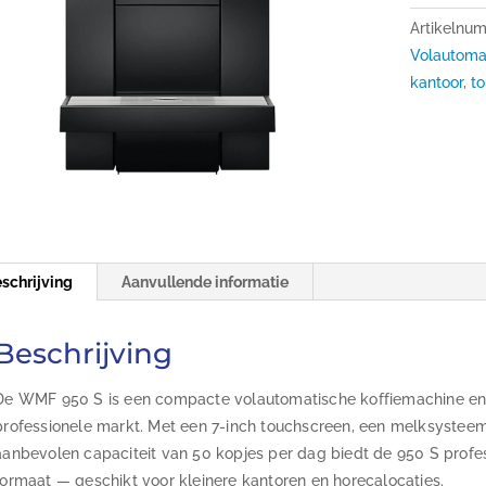
Artikelnu
Volautoma
kantoor
,
t
schrijving
Aanvullende informatie
Beschrijving
De WMF 950 S is een compacte volautomatische koffiemachine e
professionele markt. Met een 7-inch touchscreen, een melksyste
aanbevolen capaciteit van 50 kopjes per dag biedt de 950 S profess
formaat — geschikt voor kleinere kantoren en horecalocaties.