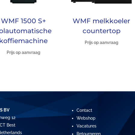
WMF 1500 S+
WMF melkkoeler
olautomatische
countertop
koffiemachine
Prijs op aanvraag
Prijs op aanvraag
S BV
Contact
nweg 12
Webshop
CT Best
Vacatures
etherlands
Retourneren