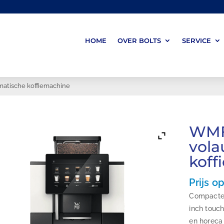
HOME
OVER BOLTS
SERVICE
atische koffiemachine
WMF
vola
koff
Prijs o
Compacte 
inch touc
en horeca 