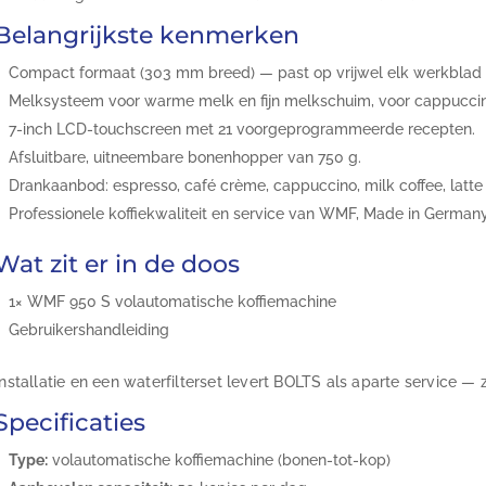
Belangrijkste kenmerken
Compact formaat (303 mm breed) — past op vrijwel elk werkblad o
Melksysteem voor warme melk en fijn melkschuim, voor cappuccino
7-inch LCD-touchscreen met 21 voorgeprogrammeerde recepten.
Afsluitbare, uitneembare bonenhopper van 750 g.
Drankaanbod: espresso, café crème, cappuccino, milk coffee, latt
Professionele koffiekwaliteit en service van WMF, Made in Germany
Wat zit er in de doos
1× WMF 950 S volautomatische koffiemachine
Gebruikershandleiding
Installatie en een waterfilterset levert BOLTS als aparte service — z
Specificaties
Type:
volautomatische koffiemachine (bonen-tot-kop)