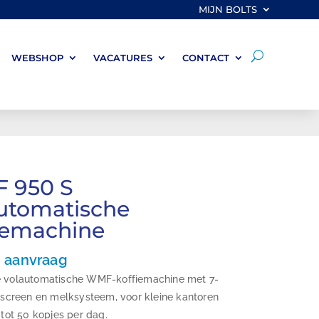
MIJN BOLTS
WEBSHOP
VACATURES
CONTACT
 950 S
utomatische
iemachine
p aanvraag
volautomatische WMF-koffiemachine met 7-
hscreen en melksysteem, voor kleine kantoren
tot 50 kopjes per dag.