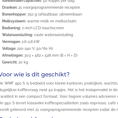
Aanbevolen capaciteit:
50 kopjes per dag
Dranken:
21 voorgeprogrammeerde recepten
Bonenhopper:
750 g (afsluitbaar, uitneembaar)
Melksysteem:
warme melk en melkschuim
Bediening:
7-inch LCD-touchscreen
Wateraansluiting:
vaste wateraansluiting
Vermogen:
2,6-2,8 kW
Voltage:
220-240 V, 50/60 Hz
Afmetingen:
303 × 562 × 528 mm (B × H × D)
Gewicht:
20 kg
Voor wie is dit geschikt?
De WMF 950 S is bedoeld voor kleine kantoren, praktijken, wachtr
dagelijkse koffievraag rond 50 kopjes. Het is het instapmodel in d
kwaliteit in een compact formaat. Voor hogere volumes adviseren 
De 950 S levert klassieke koffiespecialiteiten zoals espresso, caf
wordt geleverd met 21 voorgeprogrammeerde recepten zodat de ma