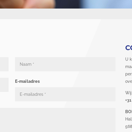
C
U k
maa
per
E-mailadres
ove
Wij
+31
BO
Hal
568