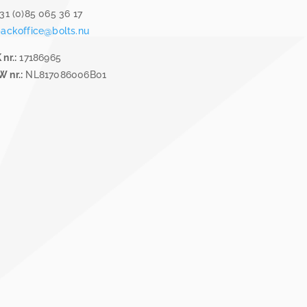
31 (0)85 065 36 17
ackoffice@bolts.nu
 nr.:
17186965
 nr.:
NL817086006B01