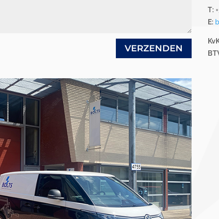
T:
+
E:
b
KvK
VERZENDEN
BTW