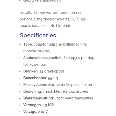
Gebruikershandleiding
Installatie, een waterfilterset en een
optionele melfkoeler levert BOLTS als
aparte service — zie hieronder.
Specificaties
Type:
volautomatische koffiemachine
(bonen-tot-kop)
Aanbevolen capaciteit:
80 kopjes per dag,
tot 75 per uur
Dranken:
24 drankopties
Bonenhopper:
550 g
Melksysteem:
warme melkspecialiteiten
Bediening:
7-inch kleuren-touchscreen
Wateraansluiting:
vaste wateraansluiting
Vermogen:
2,3 kW
Voltage:
230 V