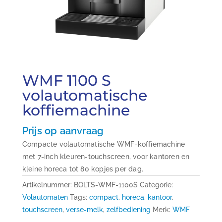
WMF 1100 S
volautomatische
koffiemachine
Prijs op aanvraag
Compacte volautomatische WMF-koffiemachine
met 7-inch kleuren-touchscreen, voor kantoren en
kleine horeca tot 80 kopjes per dag.
Artikelnummer:
BOLTS-WMF-1100S
Categorie:
Volautomaten
Tags:
compact
,
horeca
,
kantoor
,
touchscreen
,
verse-melk
,
zelfbediening
Merk:
WMF