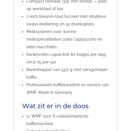
Compact formaat (325 mm breed) — past
op werkblad of bar.
7-inch kleuren-touchscreen met intuïtieve
swipe-bediening en 24 drankopties.
Melksysteem voor warme
melkspecialiteiten zoals cappuccino en
latte macchiato.
Aanbevolen capaciteit 80 kopjes per dag,
circa 75 per uur.
Bonenhopper van 550 g met versgemalen
koffie.
Professionele koffiekwaliteit en service van
WMF, Made in Germany.
Wat zit er in de doos
1× WMF 1100 S volautomatische
koffiemachine