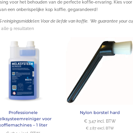
sing voor het behouden van de perfecte koffie-ervaring. Kies voo
van een onberispelijke kop koffie, gegarandeerd!
 reinigingsmiddelen: Voor de liefde van koffie. ‘We guarantee your cu
 alle 9 resultaten
Professionele
Nylon borstel hard
lksysteemreiniger voor
€
3,47
incl. BTW
koffiemachines – 1 liter
€
2,87
excl. BTW