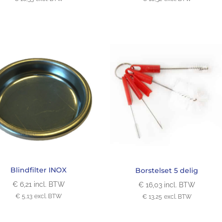
Blindfilter INOX
Borstelset 5 delig
€
6,21
incl. BTW
€
16,03
incl. BTW
€
5,13
excl. BTW
€
13,25
excl. BTW