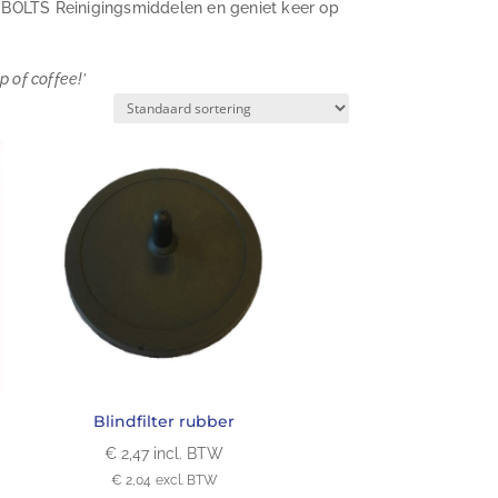
r BOLTS Reinigingsmiddelen en geniet keer op
p of coffee!’
Blindfilter rubber
€
2,47
incl. BTW
€
2,04
excl. BTW