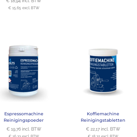
€
18,94
incl. BTW
€
15,65
excl. BTW
Espressomachine
Koffiemachine
Reinigingspoeder
Reinigingstabletten
€
19,76
incl. BTW
€
22,17
incl. BTW
€
16,33
excl. BTW
€
18,32
excl. BTW