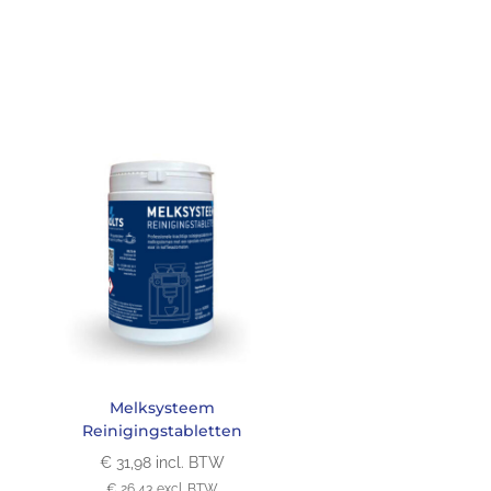
Melksysteem
Reinigingstabletten
€
31,98
incl. BTW
€
26,43
excl. BTW