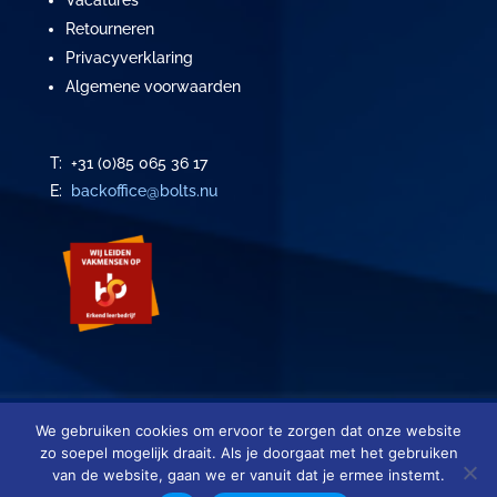
Vacatures
Retourneren
Privacyverklaring
Algemene voorwaarden
T: +31 (0)85 065 36 17
E:
backoffice@bolts.nu
We gebruiken cookies om ervoor te zorgen dat onze website
Copyright ©
2026
|
BOLTS
| Alle rechten voorbehouden
zo soepel mogelijk draait. Als je doorgaat met het gebruiken
van de website, gaan we er vanuit dat je ermee instemt.