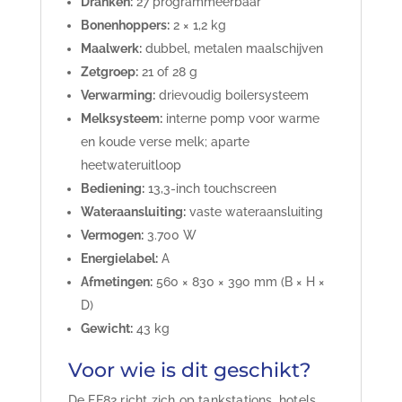
Dranken:
27 programmeerbaar
Bonenhoppers:
2 × 1,2 kg
Maalwerk:
dubbel, metalen maalschijven
Zetgroep:
21 of 28 g
Verwarming:
drievoudig boilersysteem
Melksysteem:
interne pomp voor warme
en koude verse melk; aparte
heetwateruitloop
Bediening:
13,3-inch touchscreen
Wateraansluiting:
vaste wateraansluiting
Vermogen:
3.700 W
Energielabel:
A
Afmetingen:
560 × 830 × 390 mm (B × H ×
D)
Gewicht:
43 kg
Voor wie is dit geschikt?
De FE82 richt zich op tankstations, hotels,