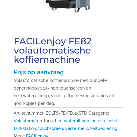
FACILenjoy FE82
volautomatische
koffiemachine
Prijs op aanvraag
Volautomatische koffiemachine met dubbele
bonenhopper, 13-inch touchscreen en
heetwateruitloop, voor zelfbedieningslocaties tot
400 kopjes per dag.
Artikelnummer:
BOLTS-FE-FE82-STD
Categorie:
Volautomaten
Tags:
heetwateruitloop
,
horeca
,
hotel
,
tankstation
,
touchscreen
,
verse-melk
,
zelfbediening
Merk:
FACILenjoy