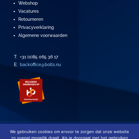
Webshop
Vacatures
Retourneren
Privacyverklaring
Algemene voorwaarden
T: +31 (0)85 065 36 17
E:
backoffice@bolts.nu
We gebruiken cookies om ervoor te zorgen dat onze website
Copyright ©
2026
|
BOLTS
| Alle rechten voorbehouden
zo soepel mogelijk draait. Als je doorgaat met het gebruiken