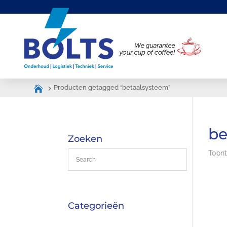
Producten getagged “betaalsysteem”
be
Zoeken
Toont
Categorieën