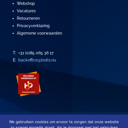
Webshop
Vacatures
Retourneren
Privacyverklaring
Algemene voorwaarden
T: +31 (0)85 065 36 17
E:
backoffice@bolts.nu
We gebruiken cookies om ervoor te zorgen dat onze website
Copyright ©
2026
|
BOLTS
| Alle rechten voorbehouden
zo soepel mogelijk draait. Als je doorgaat met het gebruiken