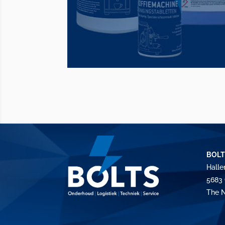
BOLT
Halle
5683 
The N