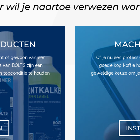
 wil je naartoe verwezen wo
ODUCTEN
MACHI
bent of gewoon van een
Of je nu een profess
s van BOLTS zijn een
goede kop koffie ho
n topconditie te houden.
geweldige keuze om je 
N
INS