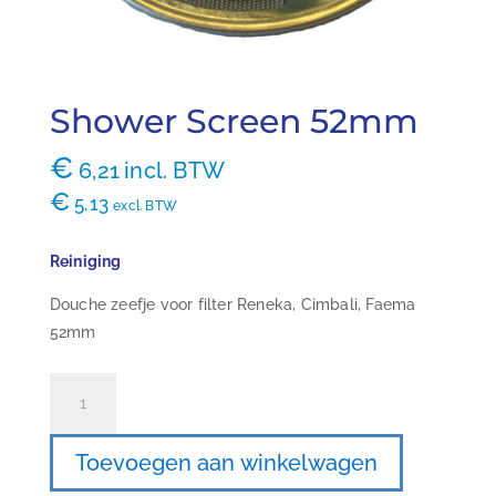
Shower Screen 52mm
€
6,21
incl. BTW
€
5,13
excl. BTW
Reiniging
Douche zeefje voor filter Reneka, Cimbali, Faema
52mm
Shower
Screen
52mm
Toevoegen aan winkelwagen
aantal