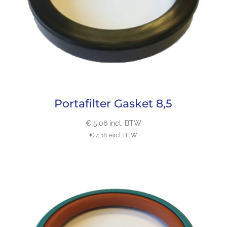
Portafilter Gasket 8,5
€
5,06
incl. BTW
€
4,18
excl. BTW