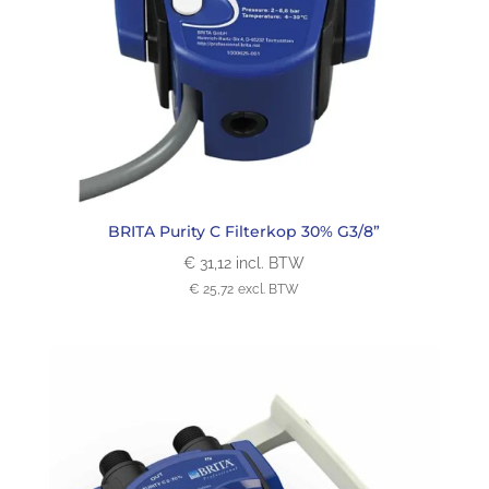
BRITA Purity C Filterkop 30% G3/8”
€
31,12
incl. BTW
€
25,72
excl. BTW