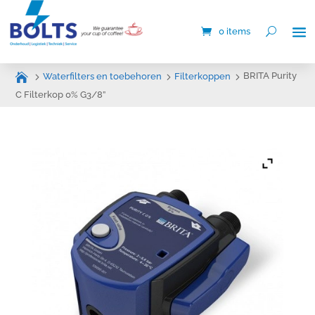
0 items
BRITA Purity
Waterfilters en toebehoren
Filterkoppen
C Filterkop 0% G3/8”