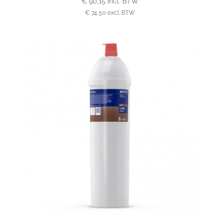
€
90,15
incl. BTW
€
74,50
excl. BTW