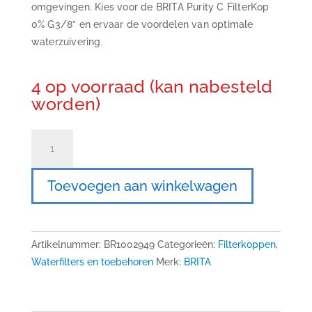
omgevingen. Kies voor de BRITA Purity C FilterKop
0% G3/8” en ervaar de voordelen van optimale
waterzuivering.
4 op voorraad (kan nabesteld
worden)
BRITA
Purity
C
Toevoegen aan winkelwagen
Filterkop
0%
G3/8''
aantal
Artikelnummer:
BR1002949
Categorieën:
Filterkoppen
,
Waterfilters en toebehoren
Merk:
BRITA