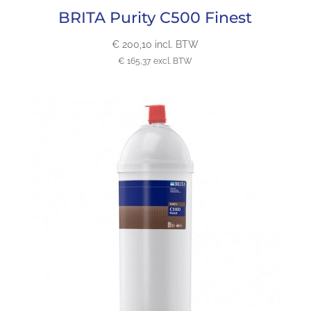
BRITA Purity C500 Finest
€
200,10
incl. BTW
€
165,37
excl. BTW