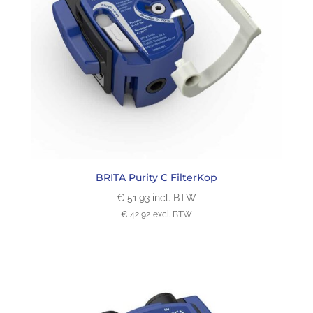
BRITA Purity C FilterKop
€
51,93
incl. BTW
€
42,92
excl. BTW