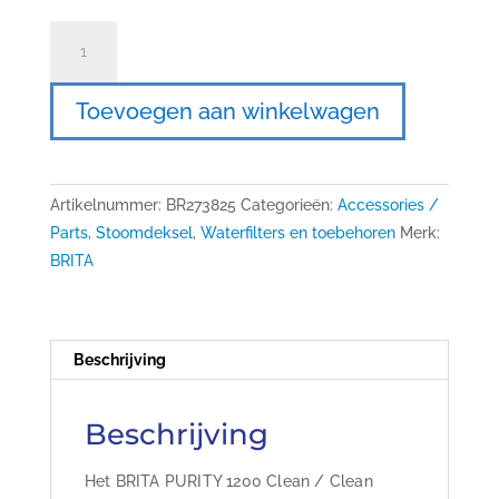
BRITA
PURITY
1200
Toevoegen aan winkelwagen
clean
/
clean
extra
Artikelnummer:
BR273825
Categorieën:
Accessories /
lid
Parts
,
Stoomdeksel
,
Waterfilters en toebehoren
Merk:
aantal
BRITA
Beschrijving
Beschrijving
Het BRITA PURITY 1200 Clean / Clean