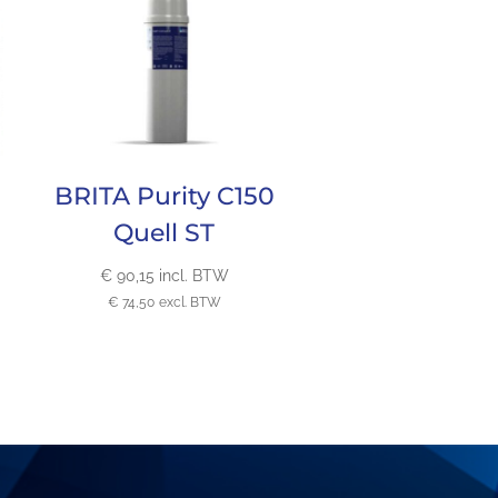
BRITA Purity C150
Quell ST
€
90,15
incl. BTW
€
74,50
excl. BTW