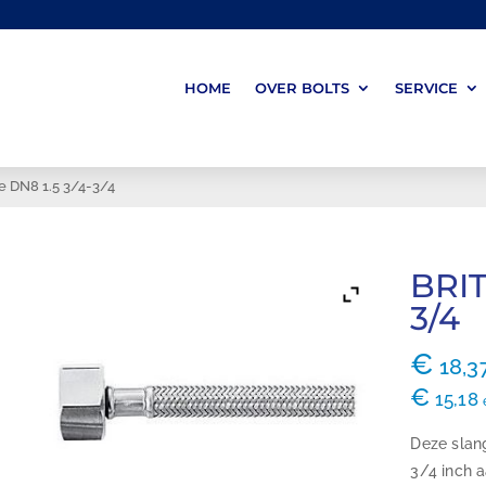
HOME
OVER BOLTS
SERVICE
e DN8 1.5 3/4-3/4
BRIT
3/4
€
18,3
€
15,18
Deze slan
3/4 inch a