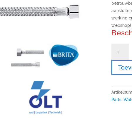
betrouwba
aansluiten
werking en
webshop!
Besch
BRITA
Hose
DN8
Toev
1.5
3/4-
3/4
aantal
Artikelnu
Parts
,
Wate